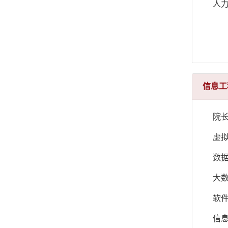
人
信息工
院
虚
数
大
软
信