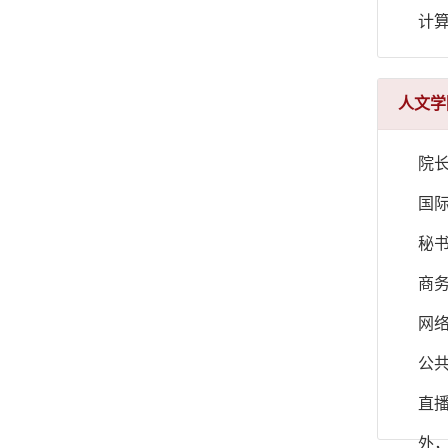
计
人文学
院
国
秘
商
网
公
直
外，