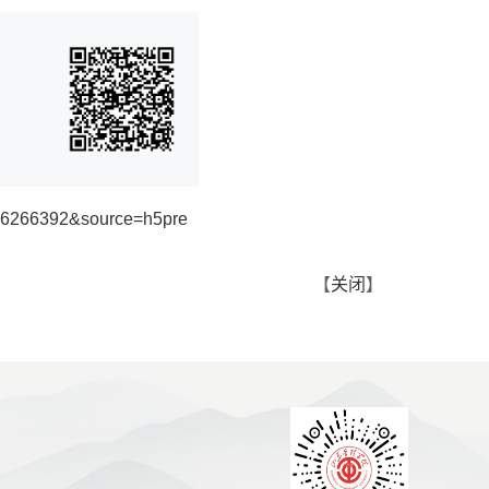
7266266392&source=h5pre
【
关闭
】