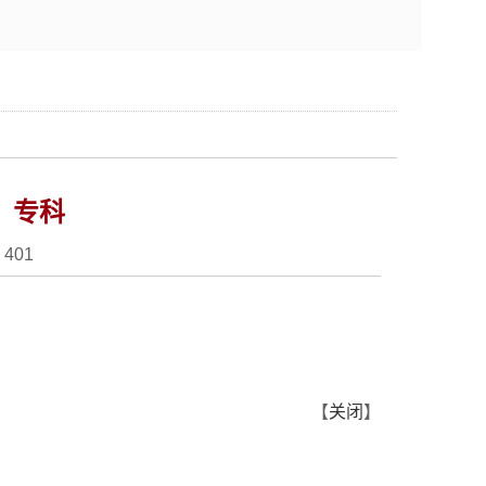
）专科
：
401
【
关闭
】