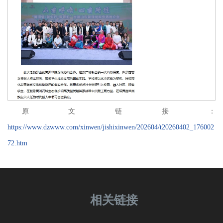
原文链接：
https://www.dzwww.com/xinwen/jishixinwen/202604/t20260402_176002
72.htm
相关链接