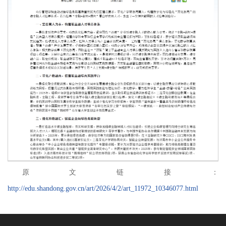
原文链接：
http://edu.shandong.gov.cn/art/2026/4/2/art_11972_10346077.html