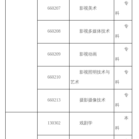
专
660207
影视美术
科
专
660208
影视多媒体技术
科
专
660209
影视动画
科
影视照明技术与
专
660210
艺术
科
专
660213
摄影摄像技术
科
本
130302
戏剧学
科