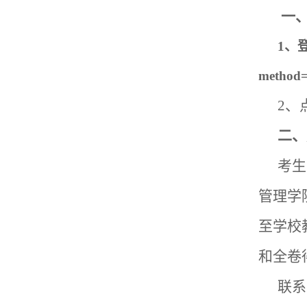
一
1、
method=
2、
二、
考生
管理学
至学校
和全卷
联系