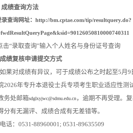
、成绩查询方法
登录查询网址：
http://bm.cptae.com/tip/resultquery.do?
fwdResultQueryPage&ksid=90126050810000740311
点击“录取查询”输入个人姓名与身份证号查询
成绩复核申请提交方式
如果对成绩有异议，可于成绩公布之时起至
5
月
9
院2026年专升本退役士兵专项考生职业适应性测
教务处邮箱
，逾期不再受理。复
sdglxyjwc@sdmu.edu.cn
得分有无漏评、成绩合成有无差错等。
电话：
0531-88960001;
0531-89635509