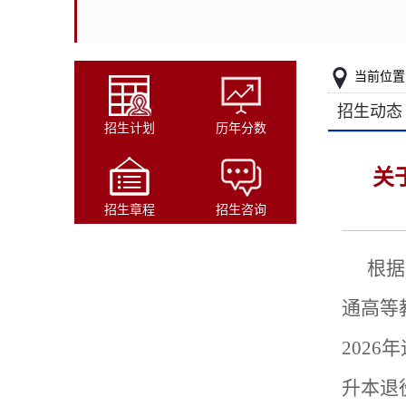
当前位置
招生动态
招生计划
历年分数
关
招生章程
招生咨询
根据
通高等
202
升本退