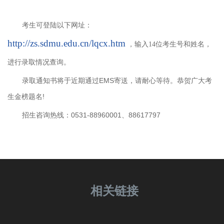
考生可登陆以下网址：
http://zs.sdmu.edu.cn/lqcx.htm
，
输入14位考生号和姓名
，
进行录取情况查询。
录取通知书将于近期通过EMS寄送，请耐心等待。恭贺广大考
生金榜题名!
招生咨询热线：0531-88960001、88617797
相关链接