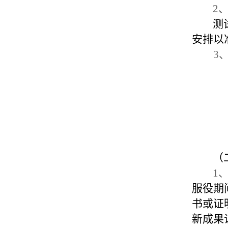
2
测
安排以
3
（
1
服役期
书或证
新成果