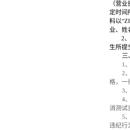
（营业
定时间
料以“
业、姓
2
生所提
三
1
2
格，一
3
4
消测试
5
违纪行