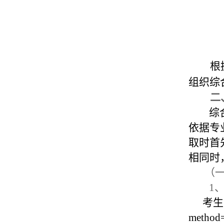
根
组织综
二
综
依据专
取时首
相同时
（
1
考生于
metho